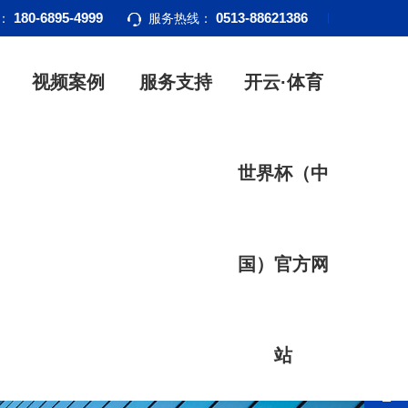
180-6895-4999
0513-88621386
话：
服务热线：
视频案例
服务支持
开云·体育
世界杯（中
国）官方网
站