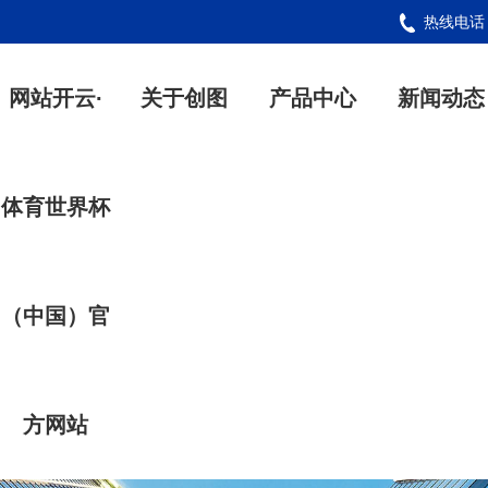
官方网站
热线电
网站开云·
关于创图
产品中心
新闻动态
体育世界杯
（中国）官
方网站