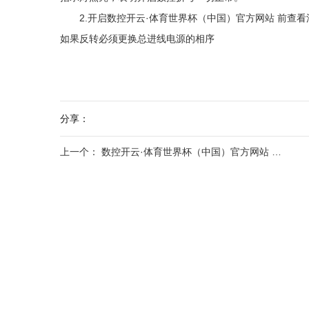
2.开启数控开云·体育世界杯（中国）官方网站 前查看
如果反转必须更换总进线电源的相序
分享：
上一个：
数控开云·体育世界杯（中国）官方网站 折弯展开计算方法