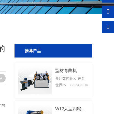
的
推荐产品
型材弯曲机
开启数控开云·体育
世界杯（中国）官方
/ 2023-02-10
网站 前确认油泵电
机的转向 1.松开
双手操作站上的急停
”的
W12大型四辊卷板机
开关，将强电柜箱门