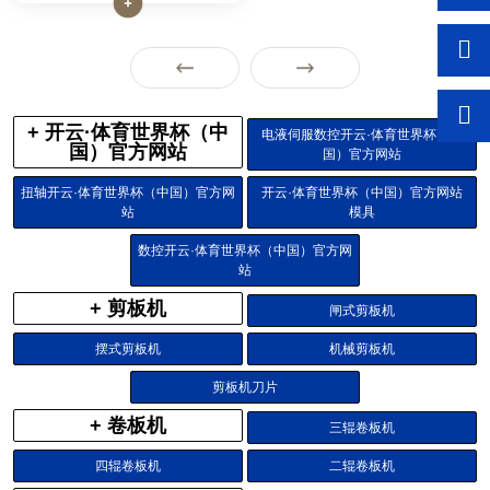
+ 开云·体育世界杯（中
电液伺服数控开云·体育世界杯（中
国）官方网站
国）官方网站
扭轴开云·体育世界杯（中国）官方网
开云·体育世界杯（中国）官方网站
站
模具
数控开云·体育世界杯（中国）官方网
站
+ 剪板机
闸式剪板机
摆式剪板机
机械剪板机
剪板机刀片
+ 卷板机
三辊卷板机
四辊卷板机
二辊卷板机