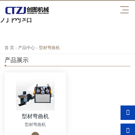
开云·体育世界杯（中国）官
方网站
首 页
-
产品中心
-
型材弯曲机
产品展示
型材弯曲机
型材弯曲机