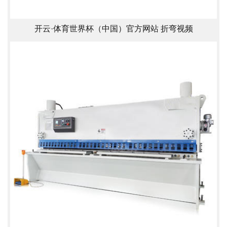
开云·体育世界杯（中国）官方网站 折弯视频